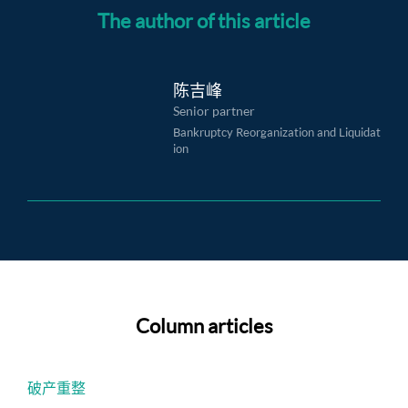
The author of this article
陈吉峰
Senior partner
Bankruptcy Reorganization and Liquidat
ion
Column articles
破产重整