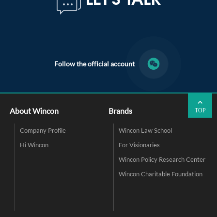
LET'S TALK
Follow the official account
About Wincon
Brands
TOP
Company Profile
Wincon Law School
Hi Wincon
For Visionaries
Wincon Policy Research Center
Wincon Charitable Foundation